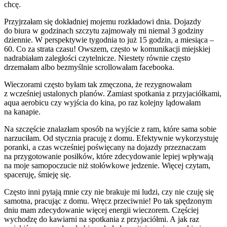
chcę.
Przyjrzałam się dokładniej mojemu rozkładowi dnia. Dojazdy
do biura w godzinach szczytu zajmowały mi niemal 3 godziny
dziennie. W perspektywie tygodnia to już 15 godzin, a miesiąca –
60. Co za strata czasu! Owszem, często w komunikacji miejskiej
nadrabiałam zaległości czytelnicze. Niestety równie często
drzemałam albo bezmyślnie scrollowałam facebooka.
Wieczorami często byłam tak zmęczona, że rezygnowałam
z wcześniej ustalonych planów. Zamiast spotkania z przyjaciółkami,
aqua aerobicu czy wyjścia do kina, po raz kolejny lądowałam
na kanapie.
Na szczęście znalazłam sposób na wyjście z ram, które sama sobie
narzuciłam. Od stycznia pracuję z domu. Efektywnie wykorzystuję
poranki, a czas wcześniej poświęcany na dojazdy przeznaczam
na przygotowanie posiłków, które zdecydowanie lepiej wpływają
na moje samopoczucie niż stołówkowe jedzenie. Więcej czytam,
spaceruję, śmieję się.
Często inni pytają mnie czy nie brakuje mi ludzi, czy nie czuję się
samotna, pracując z domu. Wręcz przeciwnie! Po tak spędzonym
dniu mam zdecydowanie więcej energii wieczorem. Częściej
wychodzę do kawiarni na spotkania z przyjaciółmi. A jak raz