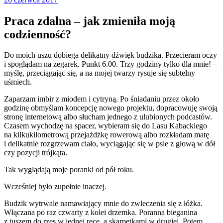
Praca zdalna – jak zmieniła moją
codzienność?
Do moich uszu dobiega delikatny dźwięk budzika. Przecieram oczy
i spoglądam na zegarek. Punkt 6.00. Trzy godziny tylko dla mnie! –
myślę, przeciągając się, a na mojej twarzy rysuje się subtelny
uśmiech.
Zaparzam imbir z miodem i cytryną. Po śniadaniu przez około
godzinę obmyślam koncepcję nowego projektu, dopracowuję swoją
stronę internetową albo słucham jednego z ulubionych podcastów.
Czasem wychodzę na spacer, wybieram się do Lasu Kabackiego
na kilkukilometrową przejażdżkę rowerową albo rozkładam matę
i delikatnie rozgrzewam ciało, wyciągając się w psie z głową w dół
czy pozycji trójkąta.
Tak wyglądają moje poranki od pół roku.
Wcześniej było zupełnie inaczej.
Budzik wytrwale namawiający mnie do zwleczenia się z łóżka.
Włączana po raz czwarty z kolei drzemka. Poranna bieganina
z tuszem do rzęs w jednej ręce, a skarpetkami w drugiej. Potem