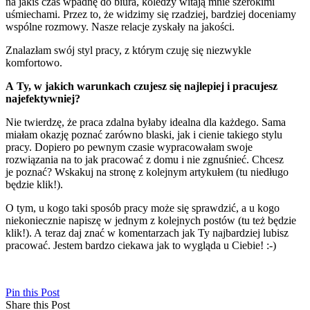
na jakiś czas wpadnę do biura, koledzy witają mnie szerokimi
uśmiechami. Przez to, że widzimy się rzadziej, bardziej doceniamy
wspólne rozmowy. Nasze relacje zyskały na jakości.
Znalazłam swój styl pracy, z którym czuję się niezwykle
komfortowo.
A Ty, w jakich warunkach czujesz się najlepiej i pracujesz
najefektywniej?
Nie twierdzę, że praca zdalna byłaby idealna dla każdego. Sama
miałam okazję poznać zarówno blaski, jak i cienie takiego stylu
pracy. Dopiero po pewnym czasie wypracowałam swoje
rozwiązania na to jak pracować z domu i nie zgnuśnieć. Chcesz
je poznać? Wskakuj na stronę z kolejnym artykułem (tu niedługo
będzie klik!).
O tym, u kogo taki sposób pracy może się sprawdzić, a u kogo
niekoniecznie napiszę w jednym z kolejnych postów (tu też będzie
klik!). A teraz daj znać w komentarzach jak Ty najbardziej lubisz
pracować. Jestem bardzo ciekawa jak to wygląda u Ciebie! :-)
Pin this Post
Share this Post