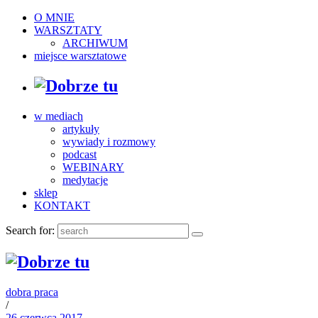
O MNIE
WARSZTATY
ARCHIWUM
miejsce warsztatowe
w mediach
artykuły
wywiady i rozmowy
podcast
WEBINARY
medytacje
sklep
KONTAKT
Search for:
dobra praca
/
26 czerwca 2017