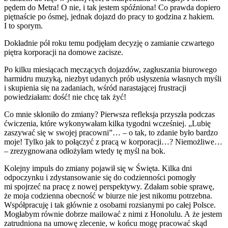
pędem do Metra! O nie, i tak jestem spóźniona! Co prawda dopiero
piętnaście po ósmej, jednak dojazd do pracy to godzina z hakiem.
I to sporym.
Dokładnie pół roku temu podjęłam decyzję o zamianie czwartego
piętra korporacji na domowe zacisze.
Po kilku miesiącach męczących dojazdów, zagłuszania biurowego
harmidru muzyką, niezbyt udanych prób usłyszenia własnych myśli
i skupienia się na zadaniach, wśród narastającej frustracji
powiedziałam: dość! nie chcę tak żyć!
Co mnie skłoniło do zmiany? Pierwsza refleksja przyszła podczas
ćwiczenia, które wykonywałam kilka tygodni wcześniej. „Lubię
zaszywać się w swojej pracowni”… – o tak, to zdanie było bardzo
moje! Tylko jak to połączyć z pracą w korporacji…? Niemożliwe…
– zrezygnowana odłożyłam wtedy tę myśl na bok.
Kolejny impuls do zmiany pojawił się w Święta. Kilka dni
odpoczynku i zdystansowanie się do codzienności pomogły
mi spojrzeć na pracę z nowej perspektywy. Zdałam sobie sprawę,
że moja codzienna obecność w biurze nie jest nikomu potrzebna.
Współpracuję i tak głównie z osobami rozsianymi po całej Polsce.
Mogłabym równie dobrze mailować z nimi z Honolulu. A że jestem
zatrudniona na umowę zlecenie, w końcu mogę pracować skąd