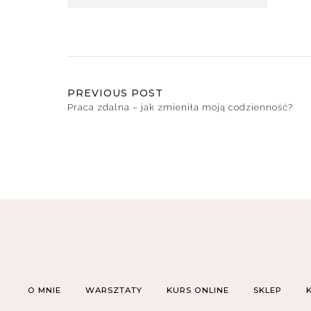
PREVIOUS POST
Praca zdalna – jak zmieniła moją codzienność?
O MNIE
WARSZTATY
KURS ONLINE
SKLEP