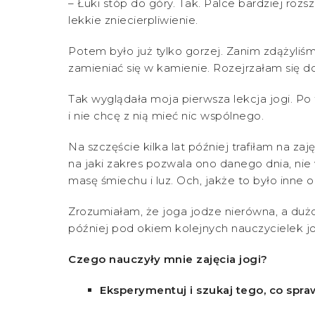
– Łuki stóp do góry. Tak. Palce bardziej roz
lekkie zniecierpliwienie.
Potem było już tylko gorzej. Zanim zdążyliśm
zamieniać się w kamienie. Rozejrzałam się d
Tak wyglądała moja pierwsza lekcja jogi. Po 
i nie chcę z nią mieć nic wspólnego.
Na szczęście kilka lat później trafiłam na zaj
na jaki zakres pozwala ono danego dnia, nie
masę śmiechu i luz. Och, jakże to było inne o
Zrozumiałam, że joga jodze nierówna, a dużo 
później pod okiem kolejnych nauczycielek jo
Czego nauczyły mnie zajęcia jogi?
Eksperymentuj i szukaj tego, co spra