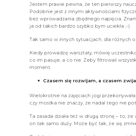
Jestem prawie pewna, że ten pierwszy nauczyc
Podobnie jest z innymi aktywnościami fizycz
bez wprowadzania zbędnego napięcia. Znam j
ja od takich bardzo szybko bym uciekła ;-)
Tak samo w innych sytuacjach, dla różnych 
Kiedy prowadzę warsztaty, mówię uczestnikom
co im pasuje, a co nie. Żeby filtrowali wszys
moment.
Czasem się rozwijam, a czasem zwij
Wielokrotnie na zajęciach jogi przekonywałam
czy mostka nie znaczy, że nadal tego nie potr
Ta zasada działa też w drugą stronę – to, że 
on tak samo duży. Może być tak, że się zmnie