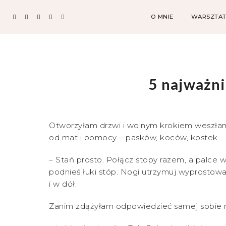
O MNIE
WARSZTAT
5 najważni
Otworzyłam drzwi i wolnym krokiem weszłam 
od mat i pomocy – pasków, koców, kostek.
– Stań prosto. Połącz stopy razem, a palce wy
podnieś łuki stóp. Nogi utrzymuj wyprostowane
i w dół.
Zanim zdążyłam odpowiedzieć samej sobie na 