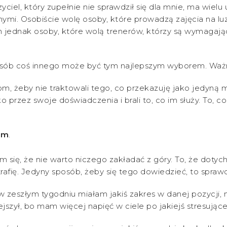
iel, który zupełnie nie sprawdził się dla mnie, ma wielu 
nymi. Osobiście wolę osoby, które prowadzą zajęcia na l
ednak osoby, które wolą trenerów, którzy są wymagający
osób coś innego może być tym najlepszym wyborem. Ważne
, żeby nie traktowali tego, co przekazuję jako jedyną 
tko przez swoje doświadczenia i brali to, co im służy. To, 
am
.
 się, że nie warto niczego zakładać z góry. To, że dotyc
afię. Jedyny sposób, żeby się tego dowiedzieć, to sprawdzić
w zeszłym tygodniu miałam jakiś zakres w danej pozycji, ni
jszył, bo mam więcej napięć w ciele po jakiejś stresujące