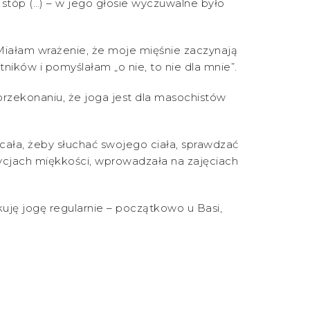
i stóp (…) – w jego głosie wyczuwalne było
. Miałam wrażenie, że moje mięśnie zaczynają
ików i pomyślałam „o nie, to nie dla mnie”.
 przekonaniu, że joga jest dla masochistów
ała, żeby słuchać swojego ciała, sprawdzać
zycjach miękkości, wprowadzała na zajęciach
kuję jogę regularnie – początkowo u Basi,