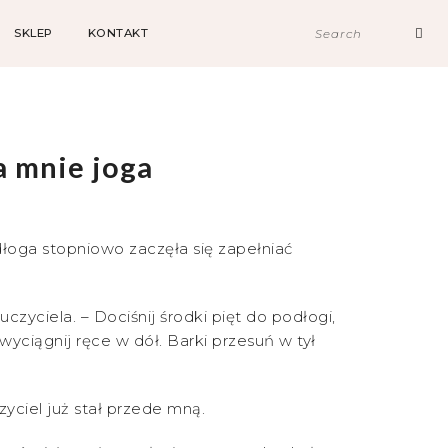
SKLEP
KONTAKT
a mnie joga
łoga stopniowo zaczęła się zapełniać
czyciela. – Dociśnij środki pięt do podłogi,
wyciągnij ręce w dół. Barki przesuń w tył
yciel już stał przede mną.