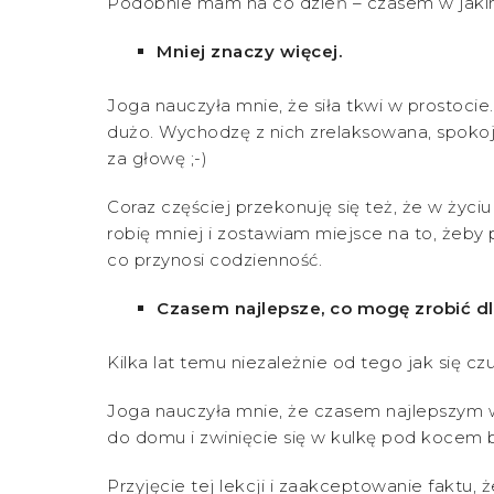
Podobnie mam na co dzień – czasem w jakimś o
Mniej znaczy więcej.
Joga nauczyła mnie, że siła tkwi w prostoci
dużo. Wychodzę z nich zrelaksowana, spokojn
za głowę ;-)
Coraz częściej przekonuję się też, że w życiu
robię mniej i zostawiam miejsce na to, żeby p
co przynosi codzienność.
Czasem najlepsze, co mogę zrobić dla
Kilka lat temu niezależnie od tego jak się c
Joga nauczyła mnie, że czasem najlepszym w
do domu i zwinięcie się w kulkę pod kocem b
Przyjęcie tej lekcji i zaakceptowanie faktu,