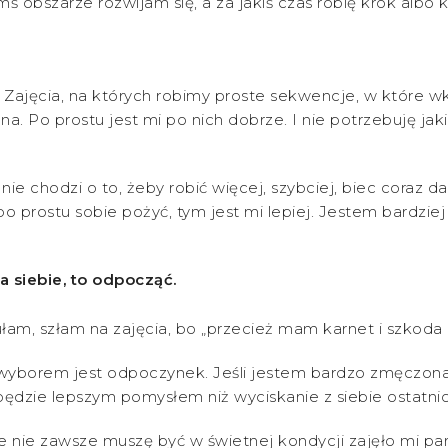
bszarze rozwijam się, a za jakiś czas robię krok albo kilk
e. Zajęcia, na których robimy proste sekwencje, w które 
a. Po prostu jest mi po nich dobrze. I nie potrzebuję ja
 nie chodzi o to, żeby robić więcej, szybciej, biec coraz 
o prostu sobie pożyć, tym jest mi lepiej. Jestem bardziej
 siebie, to odpocząć.
zułam, szłam na zajęcia, bo „przecież mam karnet i szkod
yborem jest odpoczynek. Jeśli jestem bardzo zmęczona 
ędzie lepszym pomysłem niż wyciskanie z siebie ostatnich 
 że nie zawsze muszę być w świetnej kondycji zajęło mi pa