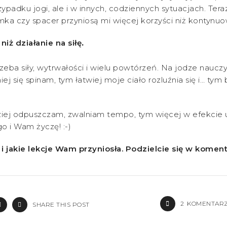
rzypadku jogi, ale i w innych, codziennych sytuacjach. Te
ka czy spacer przyniosą mi więcej korzyści niż kontynuo
iż działanie na siłę
.
rzeba siły, wytrwałości i wielu powtórzeń. Na jodze naucz
 się spinam, tym łatwiej moje ciało rozluźnia się i… tym b
iej odpuszczam, zwalniam tempo, tym więcej w efekcie ud
o i Wam życzę! :-)
i jakie lekcje Wam przyniosła. Podzielcie się w komenta
2
KOMENTAR
SHARE THIS POST