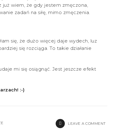
raz już wiem, że gdy jestem zmęczona,
wanie zadań na siłę, mimo zmęczenia.
yłam się, że dużo więcej daje wydech, luz
ardziej się rozciąga. To takie działanie
aje mi się osiągnąć. Jest jeszcze efekt
rzach! :-)
ZE
LEAVE A COMMENT