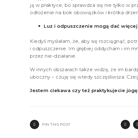
ją w praktyce, bo sprawdza się nie tylko w p
odłożenie na bok obowiązków i krótka drzem
Luz i odpuszczenie mogą dać więcej n
Kiedyś myślałam, że, aby się rozciągnąć, pot
i odpuszczenie. Im głębiej oddycham i im mniej
przez nie-działanie.
W innych obszarach także widzę, że im bardz
uboczny – czuję się wtedy szczęśliwsza. Czeg
Jestem ciekawa czy też praktykujecie jogę 
PIN THIS POST