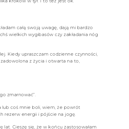
a kroków w tył. I to też jest ok.
wkładam całą swoją uwagę, dają mi bardzo
kichś wielkich wygibasów czy zakładania nóg
dalej. Kiedy upraszczam codzienne czynności,
 zadowolona z życia i otwarta na to,
a go zmarnować”.
lub coś mnie boli, wiem, że powrót
rezerw energii i pójście na jogę.
rę lat. Cieszę się, że w końcu zastosowałam