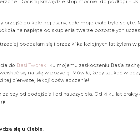
szerzone. Dociśnij krawędzie stóp mocniej do podłogi. Łuk
y przejść do kolejnej asany, całe moje ciało było spięte
ookoła na napięte od skupienia twarze pozostałych uczestn
trzeciej poddałam się i przez kilka kolejnych lat żyłam w
ęcia do
Basi Tworek
. Ku mojemu zaskoczeniu Basia zachęc
 wciskać się na siłę w pozycję. Mówiła, żeby szukać w po
d tej pierwszej lekcji doświadczenie!
zależy od podejścia i od nauczyciela. Od kilku lat prakty
gi.
wdza się u Ciebie
.