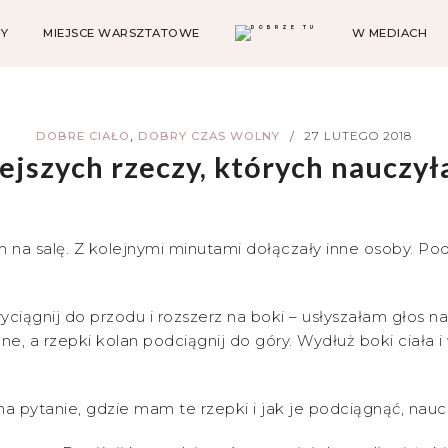
Y
MIEJSCE WARSZTATOWE
W MEDIACH
,
DOBRE CIAŁO
DOBRY CZAS WOLNY
27 LUTEGO 2018
/
ejszych rzeczy, których nauczył
na salę. Z kolejnymi minutami dołączały inne osoby. Pod
ciągnij do przodu i rozszerz na boki – usłyszałam głos nau
, a rzepki kolan podciągnij do góry. Wydłuż boki ciała i 
pytanie, gdzie mam te rzepki i jak je podciągnąć, naucz