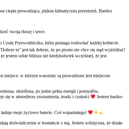
na ciepła prowadząca, piękna klimatyczna przestrzeń. Bardzo
koić swoją duszę i serce.
 to Czuła Przewodniczka, która pomaga rozkwitać każdej kobiecie.
obrze tu" jest tak dobrze, że po prostu nie chce się stąd wyjeżdżać!
że jestem sobie bliższa niż kiedykolwiek wcześniej, że jest
iast miejsce, w którym warsztaty są prowadzone jest miejscem
iemiona, określona, po jodze pełna energii i pomysłów,
e się w atmosferze zrozumienia, troski i czułości
Jestem bardzo
ie ładuje moje życiowe baterie. Coś wspaniałego!
ają doświadczeniu w kontakcie z nią. Jestem wdzięczna, że działa