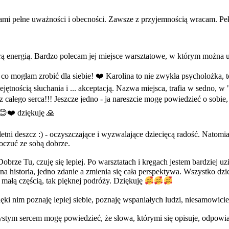
tami pełne uważności i obecności. Zawsze z przyjemnością wracam. Peł
rą energią. Bardzo polecam jej miejsce warsztatowe, w którym można u
e, co mogłam zrobić dla siebie! ❤️ Karolina to nie zwykła psycholożka,
ością słuchania i ... akceptacją. Nazwa miejsca, trafia w sedno, w "D
całego serca!!! Jeszcze jedno - ja nareszcie mogę powiedzieć o sobie, 
 😊❤️ dziękuję 🙏
letni deszcz :) - oczyszczające i wyzwalające dziecięcą radość. Natom
czuć ze sobą dobrze.
rze Tu, czuję się lepiej. Po warsztatach i kręgach jestem bardziej uz
 historia, jedno zdanie a zmienia się cała perspektywa. Wszystko dziej
 małą częścią, tak pięknej podróży. Dziękuję
ięki nim poznaję lepiej siebie, poznaję wspaniałych ludzi, niesamowic
tym sercem mogę powiedzieć, że słowa, którymi się opisuje, odpowiad