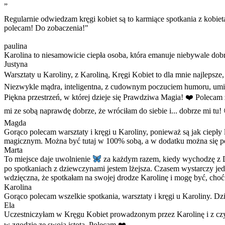
„
Regularnie odwiedzam kręgi kobiet są to karmiące spotkania z kobie
polecam! Do zobaczenia!"
paulina
Karolina to niesamowicie ciepła osoba, która emanuje niebywale dob
Justyna
Warsztaty u Karoliny, z Karoliną, Kręgi Kobiet to dla mnie najlepsz
Niezwykle mądra, inteligentna, z cudownym poczuciem humoru, umiejętn
Piękna przestrzeń, w której dzieje się Prawdziwa Magia! ❤️ Polecam z 
mi ze sobą naprawdę dobrze, że wróciłam do siebie i... dobrze mi tu!
Magda
Gorąco polecam warsztaty i kręgi u Karoliny, ponieważ są jak ciepły 
magicznym. Można być tutaj w 100% sobą, a w dodatku można się po
Marta
To miejsce daje uwolnienie
za każdym razem, kiedy wychodzę z Dob
po spotkaniach z dziewczynami jestem lżejsza. Czasem wystarczy jedna
wdzięczna, że spotkałam na swojej drodze Karolinę i mogę być, choć
Karolina
Gorąco polecam wszelkie spotkania, warsztaty i kręgi u Karoliny. Dz
Ela
Uczestniczyłam w Kręgu Kobiet prowadzonym przez Karolinę i z czys
w zgodzie ze swoją istotą. Polecam ❤️