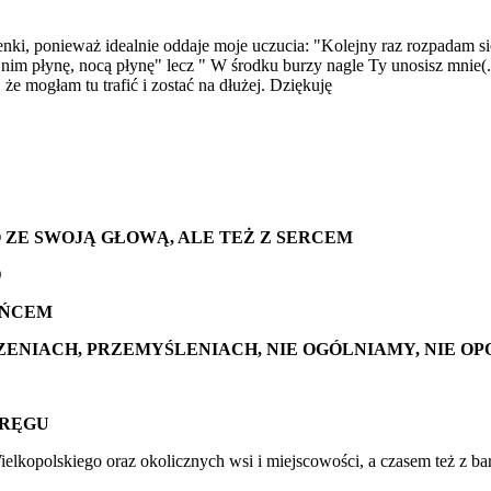
nki, ponieważ idealnie oddaje moje uczucia: "Kolejny raz rozpadam si
 nim płynę, nocą płynę" lecz " W środku burzy nagle Ty unosisz mnie(.
że mogłam tu trafić i zostać na dłużej. Dziękuję
 ZE SWOJĄ GŁOWĄ, ALE TEŻ Z SERCEM
D
OŃCEM
ZENIACH, PRZEMYŚLENIACH, NIE OGÓLNIAMY, NIE O
KRĘGU
elkopolskiego oraz okolicznych wsi i miejscowości, a czasem też z bar