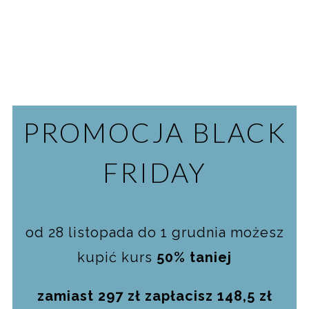
PROMOCJA BLACK
FRIDAY
od 28 listopada do 1 grudnia możesz
kupić kurs
50% taniej
zamiast 297 zł zapłacisz 148,5 zł