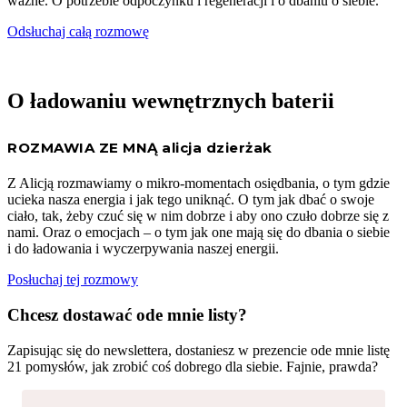
ważne. O potrzebie odpoczynku i regeneracji i o dbaniu o siebie.
Odsłuchaj całą rozmowę
O ładowaniu wewnętrznych baterii
ROZMAWIA ZE MNĄ alicja dzierżak
Z Alicją rozmawiamy o mikro-momentach osiędbania, o tym gdzie
ucieka nasza energia i jak tego uniknąć. O tym jak dbać o swoje
ciało, tak, żeby czuć się w nim dobrze i aby ono czuło dobrze się z
nami. Oraz o emocjach – o tym jak one mają się do dbania o siebie
i do ładowania i wyczerpywania naszej energii.
Posłuchaj tej rozmowy
Chcesz dostawać ode mnie listy?
Zapisując się do newslettera, dostaniesz w prezencie ode mnie listę
21 pomysłów, jak zrobić coś dobrego dla siebie. Fajnie, prawda?