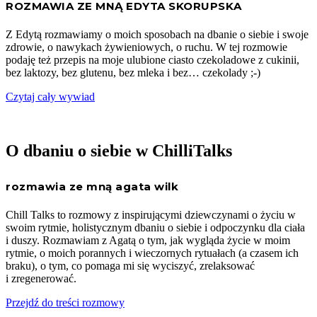
ROZMAWIA ZE MNĄ EDYTA SKORUPSKA
Z Edytą rozmawiamy o moich sposobach na dbanie o siebie i swoje
zdrowie, o nawykach żywieniowych, o ruchu. W tej rozmowie
podaję też przepis na moje ulubione ciasto czekoladowe z cukinii,
bez laktozy, bez glutenu, bez mleka i bez… czekolady ;-)
Czytaj cały wywiad
O dbaniu o siebie w ChilliTalks
rozmawia ze mną agata wilk
Chill Talks to rozmowy z inspirującymi dziewczynami o życiu w
swoim rytmie, holistycznym dbaniu o siebie i odpoczynku dla ciała
i duszy. Rozmawiam z Agatą o tym, jak wygląda życie w moim
rytmie, o moich porannych i wieczornych rytuałach (a czasem ich
braku), o tym, co pomaga mi się wyciszyć, zrelaksować
i zregenerować.
Przejdź do treści rozmowy