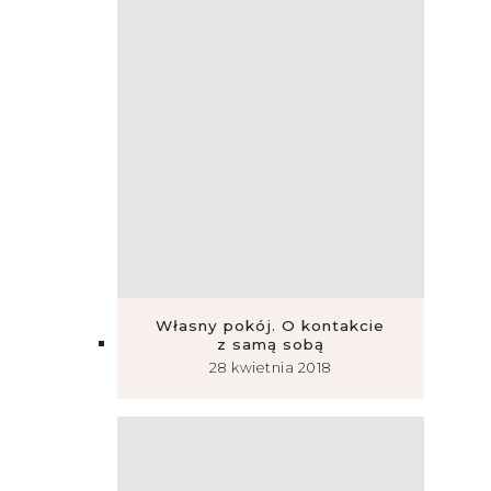
Własny pokój. O kontakcie
z samą sobą
28 kwietnia 2018