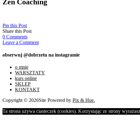
Zen Coaching
Pin this Post
Share this Post
0
Comments
Leave a Comment
obserwuj @dobrzetu na instagramie
o mnie
WARSZTATY
kurs online
SKLEP
KONTAKT
Copyright © 2026
Site Powered by
Pix & Hue.
Ta strona używa ciasteczek (cookies). Korzystając ze strony wyrażasz