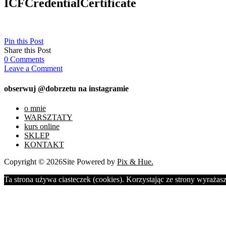
ICFCredentialCertificate
Pin this Post
Share this Post
0
Comments
Leave a Comment
obserwuj @dobrzetu na instagramie
o mnie
WARSZTATY
kurs online
SKLEP
KONTAKT
Copyright © 2026
Site Powered by
Pix & Hue.
Ta strona używa ciasteczek (cookies). Korzystając ze strony wyrażasz