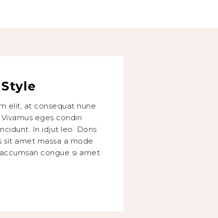
Style
m elit, at consequat nune
. Vivamus eges condin
ncidunt. In idjut leo. Dons
us sit amet massa a mode
t accumsan congue si amet.