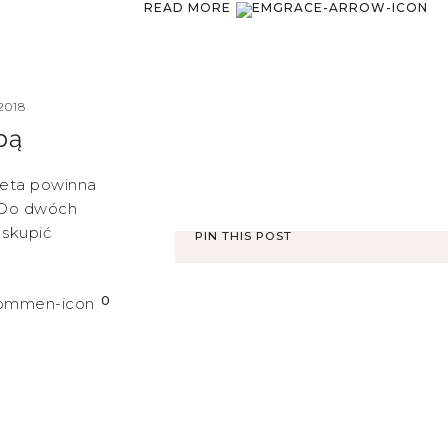
READ MORE
2018
bą
ieta powinna
. Do dwóch
 skupić
PIN THIS POST
0