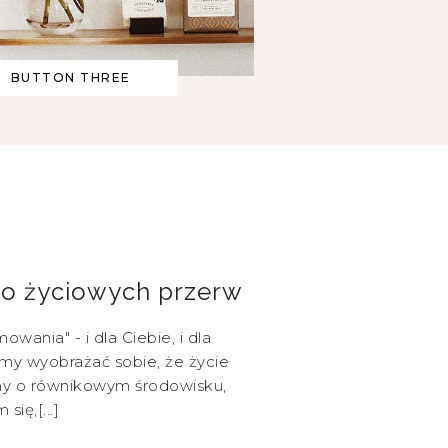
BUTTON THREE
do życiowych przerw
wania" - i dla Ciebie, i dla
imy wyobrażać sobie, że życie
my o równikowym środowisku,
ię,[...]