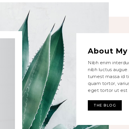
About My 
Nibh enim interdu
nibh luctus augue
tumest massa id ti
quam tortor, vari
eget tortor ut es
THE BLOG