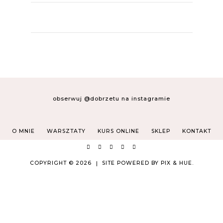
obserwuj @dobrzetu na instagramie
O MNIE
WARSZTATY
KURS ONLINE
SKLEP
KONTAKT
COPYRIGHT © 2026
SITE POWERED BY
PIX & HUE.