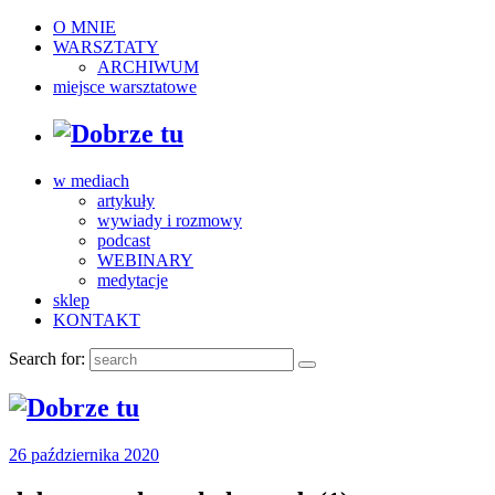
O MNIE
WARSZTATY
ARCHIWUM
miejsce warsztatowe
w mediach
artykuły
wywiady i rozmowy
podcast
WEBINARY
medytacje
sklep
KONTAKT
Search for:
26 października 2020