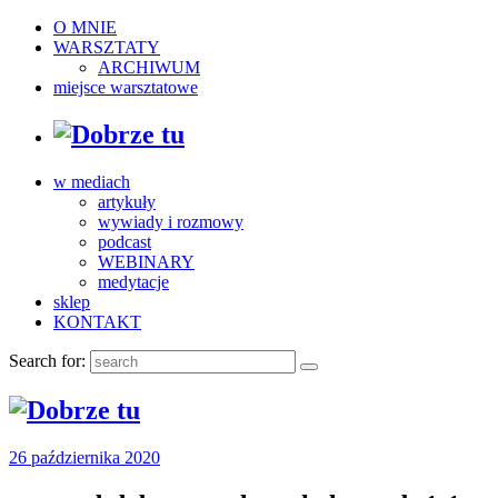
O MNIE
WARSZTATY
ARCHIWUM
miejsce warsztatowe
w mediach
artykuły
wywiady i rozmowy
podcast
WEBINARY
medytacje
sklep
KONTAKT
Search for:
26 października 2020