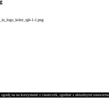
g
e_tu_logo_kolor_rgb-1-1.png
 zgodę na na korzystanie z ciasteczek, zgodnie z aktualnymi ustawieni