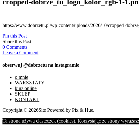
cropped-dobrze_tu_logo_kolor_rgb-1-1.pn
https://www.dobrzetu.pl/wp-content/uploads/2020/10/cropped-dobrz
Pin this Post
Share this Post
0
Comments
Leave a Comment
obserwuj @dobrzetu na instagramie
o mnie
WARSZTATY
kurs online
SKLEP
KONTAKT
Copyright © 2026
Site Powered by
Pix & Hue.
Ta strona używa ciasteczek (cookies). Korzystając ze strony wyrażasz