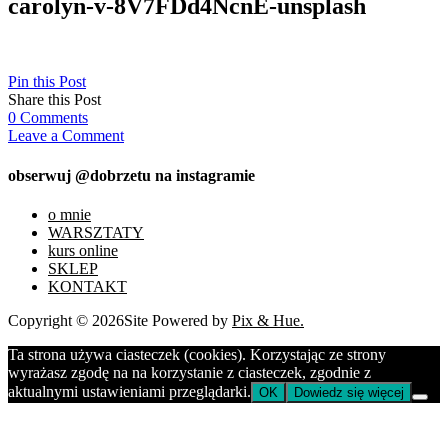
carolyn-v-8V7FDd4NcnE-unsplash
Pin this Post
Share this Post
0
Comments
Leave a Comment
obserwuj @dobrzetu na instagramie
o mnie
WARSZTATY
kurs online
SKLEP
KONTAKT
Copyright © 2026
Site Powered by
Pix & Hue.
Ta strona używa ciasteczek (cookies). Korzystając ze strony
wyrażasz zgodę na na korzystanie z ciasteczek, zgodnie z
aktualnymi ustawieniami przeglądarki.
OK
Dowiedz się więcej