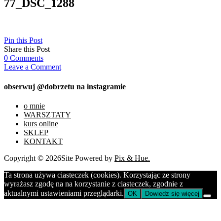
77_DSC_1288
Pin this Post
Share this Post
0
Comments
Leave a Comment
obserwuj @dobrzetu na instagramie
o mnie
WARSZTATY
kurs online
SKLEP
KONTAKT
Copyright © 2026
Site Powered by
Pix & Hue.
Ta strona używa ciasteczek (cookies). Korzystając ze strony
wyrażasz zgodę na na korzystanie z ciasteczek, zgodnie z
aktualnymi ustawieniami przeglądarki.
OK
Dowiedz się więcej