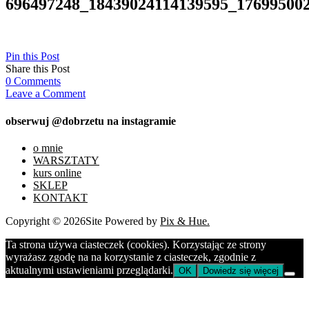
696497248_18439024114139595_17699500
Pin this Post
Share this Post
0
Comments
Leave a Comment
obserwuj @dobrzetu na instagramie
o mnie
WARSZTATY
kurs online
SKLEP
KONTAKT
Copyright © 2026
Site Powered by
Pix & Hue.
Ta strona używa ciasteczek (cookies). Korzystając ze strony
wyrażasz zgodę na na korzystanie z ciasteczek, zgodnie z
aktualnymi ustawieniami przeglądarki.
OK
Dowiedz się więcej