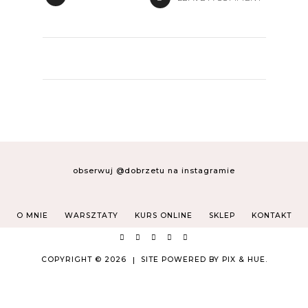
obserwuj @dobrzetu na instagramie
O MNIE
WARSZTATY
KURS ONLINE
SKLEP
KONTAKT
COPYRIGHT © 2026
SITE POWERED BY
PIX & HUE.