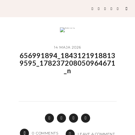
14 MAJA 2026
656991894_1843121918813
9595_178237208050964671
_n
0
COMMENTS
LEAVE A COMMENT