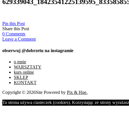
629339043_18423541225139595_83358585
Pin this Post
Share this Post
0
Comments
Leave a Comment
obserwuj @dobrzetu na instagramie
o mnie
WARSZTATY
kurs online
SKLEP
KONTAKT
Copyright © 2026
Site Powered by
Pix & Hue.
Ta strona używa ciasteczek (cookies). Korzystając ze strony wyrażasz