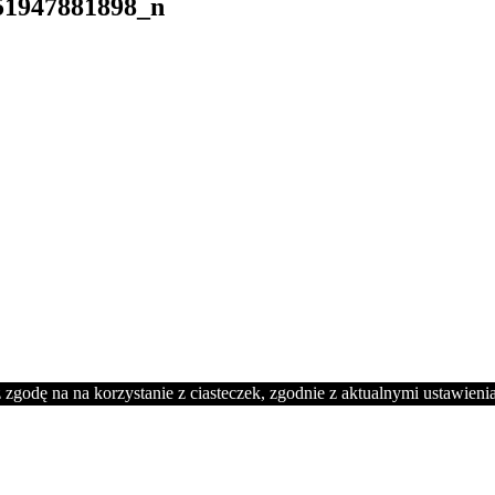
51947881898_n
 zgodę na na korzystanie z ciasteczek, zgodnie z aktualnymi ustawieni