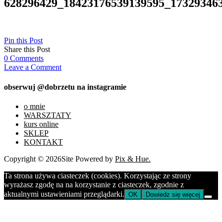
628296429_18423176539139595_17329346
Pin this Post
Share this Post
0
Comments
Leave a Comment
obserwuj @dobrzetu na instagramie
o mnie
WARSZTATY
kurs online
SKLEP
KONTAKT
Copyright © 2026
Site Powered by
Pix & Hue.
Ta strona używa ciasteczek (cookies). Korzystając ze strony
wyrażasz zgodę na na korzystanie z ciasteczek, zgodnie z
aktualnymi ustawieniami przeglądarki.
OK
Dowiedz się więcej