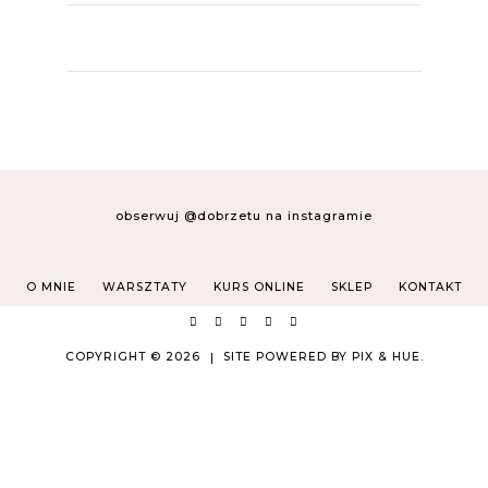
obserwuj @dobrzetu na instagramie
O MNIE
WARSZTATY
KURS ONLINE
SKLEP
KONTAKT
COPYRIGHT © 2026
SITE POWERED BY
PIX & HUE.