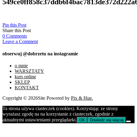
549ce0ff858c37ddb6f4bac7813de372d222a
Pin this Post
Share this Post
0
Comments
Leave a Comment
obserwuj @dobrzetu na instagramie
o mnie
WARSZTATY
kurs online
SKLEP
KONTAKT
Copyright © 2026
Site Powered by
Pix & Hue.
Ta strona używa ciasteczek (cookies). Korzystając ze strony
wyrażasz zgodę na na korzystanie z ciasteczek, zgodnie z
aktualnymi ustawieniami przeglądarki.
OK
Dowiedz się więcej