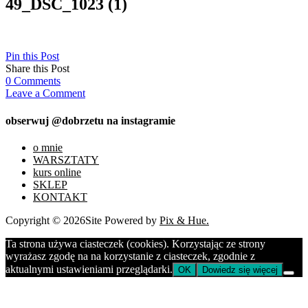
49_DSC_1023 (1)
Pin this Post
Share this Post
0
Comments
Leave a Comment
obserwuj @dobrzetu na instagramie
o mnie
WARSZTATY
kurs online
SKLEP
KONTAKT
Copyright © 2026
Site Powered by
Pix & Hue.
Ta strona używa ciasteczek (cookies). Korzystając ze strony
wyrażasz zgodę na na korzystanie z ciasteczek, zgodnie z
aktualnymi ustawieniami przeglądarki.
OK
Dowiedz się więcej