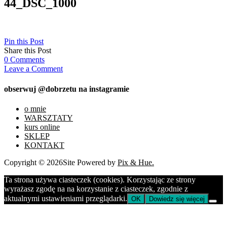
44_DSC_1000
Pin this Post
Share this Post
0
Comments
Leave a Comment
obserwuj @dobrzetu na instagramie
o mnie
WARSZTATY
kurs online
SKLEP
KONTAKT
Copyright © 2026
Site Powered by
Pix & Hue.
Ta strona używa ciasteczek (cookies). Korzystając ze strony
wyrażasz zgodę na na korzystanie z ciasteczek, zgodnie z
aktualnymi ustawieniami przeglądarki.
OK
Dowiedz się więcej