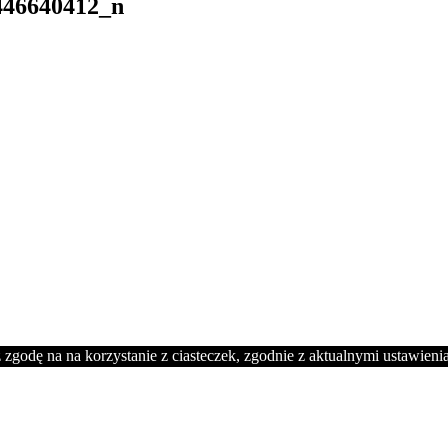
446640412_n
 zgodę na na korzystanie z ciasteczek, zgodnie z aktualnymi ustawieni