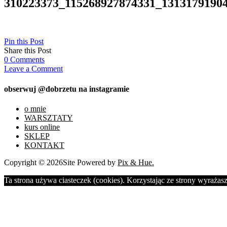
310223373_115268927874331_1313179190
Pin this Post
Share this Post
0
Comments
Leave a Comment
obserwuj @dobrzetu na instagramie
o mnie
WARSZTATY
kurs online
SKLEP
KONTAKT
Copyright © 2026
Site Powered by
Pix & Hue.
Ta strona używa ciasteczek (cookies). Korzystając ze strony wyrażasz