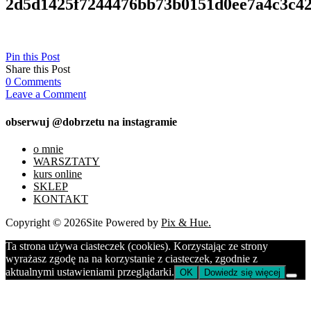
2d5d1425f7244476bb73b0151d0ee7a4c3c4
Pin this Post
Share this Post
0
Comments
Leave a Comment
obserwuj @dobrzetu na instagramie
o mnie
WARSZTATY
kurs online
SKLEP
KONTAKT
Copyright © 2026
Site Powered by
Pix & Hue.
Ta strona używa ciasteczek (cookies). Korzystając ze strony
wyrażasz zgodę na na korzystanie z ciasteczek, zgodnie z
aktualnymi ustawieniami przeglądarki.
OK
Dowiedz się więcej