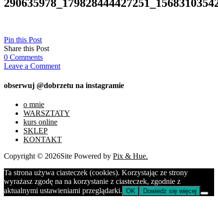
290635978_179828444427251_1568310354
Pin this Post
Share this Post
0
Comments
Leave a Comment
obserwuj @dobrzetu na instagramie
o mnie
WARSZTATY
kurs online
SKLEP
KONTAKT
Copyright © 2026
Site Powered by
Pix & Hue.
Ta strona używa ciasteczek (cookies). Korzystając ze strony
wyrażasz zgodę na na korzystanie z ciasteczek, zgodnie z
aktualnymi ustawieniami przeglądarki.
OK
Dowiedz się więcej