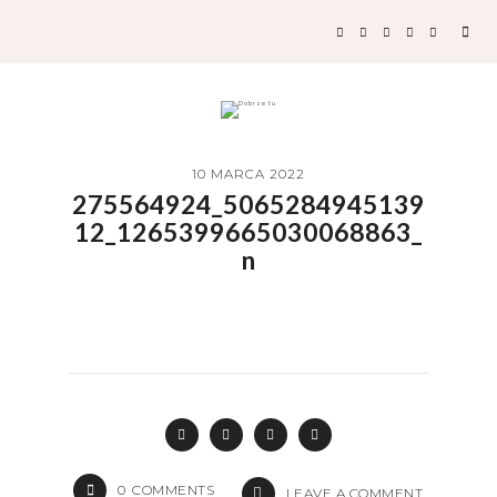
10 MARCA 2022
275564924_5065284945139
12_1265399665030068863_
n
0
COMMENTS
LEAVE A COMMENT