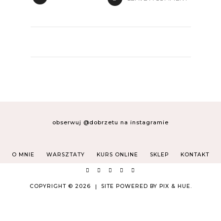
obserwuj @dobrzetu na instagramie
O MNIE
WARSZTATY
KURS ONLINE
SKLEP
KONTAKT
COPYRIGHT © 2026
SITE POWERED BY
PIX & HUE.