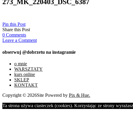
273_MK_220403_DSC_6387
Pin this Post
Share this Post
0
Comments
Leave a Comment
obserwuj @dobrzetu na instagramie
o mnie
WARSZTATY
kurs online
SKLEP
KONTAKT
Copyright © 2026
Site Powered by
Pix & Hue.
Ta strona używa ciasteczek (cookies). Korzystając ze strony wyrażasz