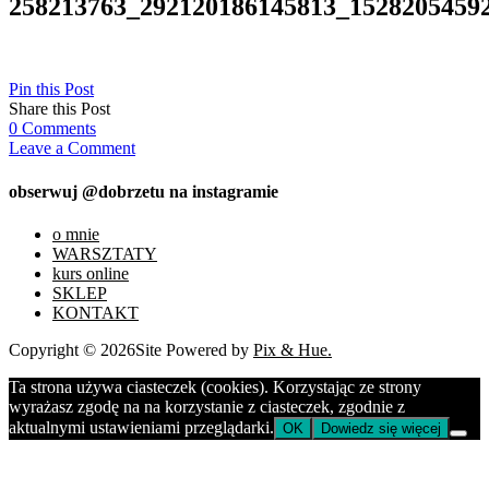
258213763_292120186145813_1528205459
Pin this Post
Share this Post
0
Comments
Leave a Comment
obserwuj @dobrzetu na instagramie
o mnie
WARSZTATY
kurs online
SKLEP
KONTAKT
Copyright © 2026
Site Powered by
Pix & Hue.
Ta strona używa ciasteczek (cookies). Korzystając ze strony
wyrażasz zgodę na na korzystanie z ciasteczek, zgodnie z
aktualnymi ustawieniami przeglądarki.
OK
Dowiedz się więcej