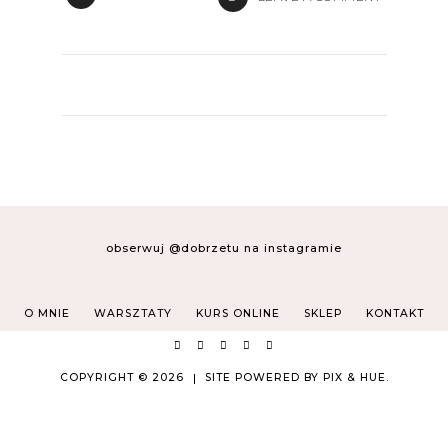
obserwuj @dobrzetu na instagramie
O MNIE
WARSZTATY
KURS ONLINE
SKLEP
KONTAKT
COPYRIGHT © 2026
SITE POWERED BY
PIX & HUE.