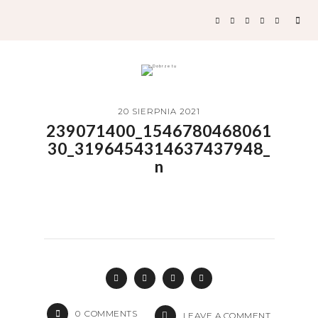
20 SIERPNIA 2021
239071400_1546780468061
30_3196454314637437948_
n
0
COMMENTS
LEAVE A COMMENT