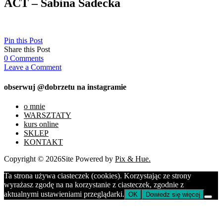
ACT – Sabina Sadecka
Pin this Post
Share this Post
0
Comments
Leave a Comment
obserwuj @dobrzetu na instagramie
o mnie
WARSZTATY
kurs online
SKLEP
KONTAKT
Copyright © 2026
Site Powered by
Pix & Hue.
Ta strona używa ciasteczek (cookies). Korzystając ze strony
wyrażasz zgodę na na korzystanie z ciasteczek, zgodnie z
aktualnymi ustawieniami przeglądarki.
OK
Dowiedz się więcej