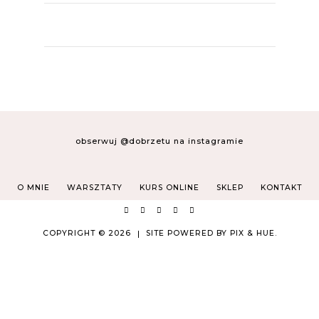
obserwuj @dobrzetu na instagramie
O MNIE
WARSZTATY
KURS ONLINE
SKLEP
KONTAKT
COPYRIGHT © 2026
SITE POWERED BY
PIX & HUE.