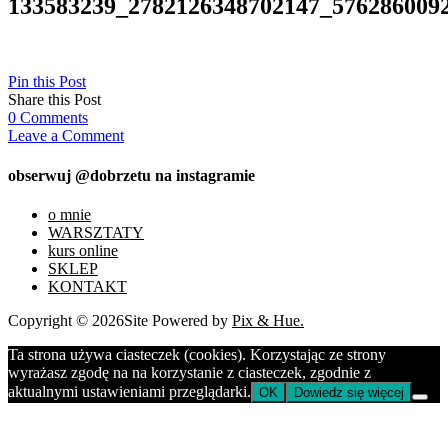
133583239_2782126348702147_576286009
Pin this Post
Share this Post
0
Comments
Leave a Comment
obserwuj @dobrzetu na instagramie
o mnie
WARSZTATY
kurs online
SKLEP
KONTAKT
Copyright © 2026
Site Powered by
Pix & Hue.
Ta strona używa ciasteczek (cookies). Korzystając ze strony
wyrażasz zgodę na na korzystanie z ciasteczek, zgodnie z
aktualnymi ustawieniami przeglądarki.
OK
Dowiedz się więcej