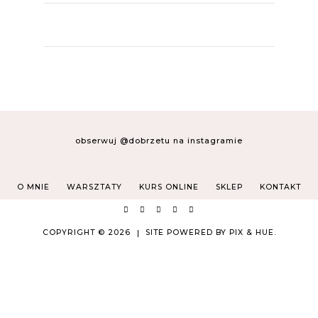
obserwuj @dobrzetu na instagramie
O MNIE
WARSZTATY
KURS ONLINE
SKLEP
KONTAKT
COPYRIGHT © 2026
SITE POWERED BY
PIX & HUE.