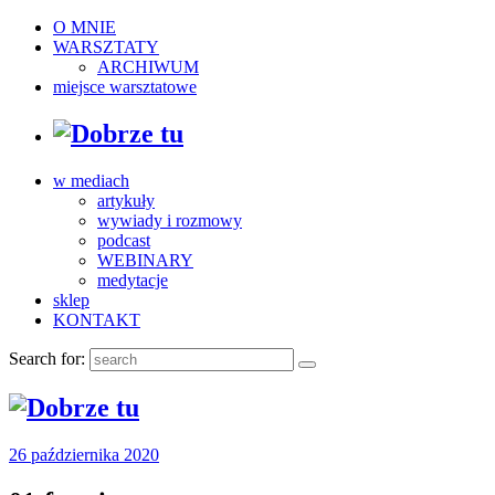
O MNIE
WARSZTATY
ARCHIWUM
miejsce warsztatowe
w mediach
artykuły
wywiady i rozmowy
podcast
WEBINARY
medytacje
sklep
KONTAKT
Search for:
26 października 2020