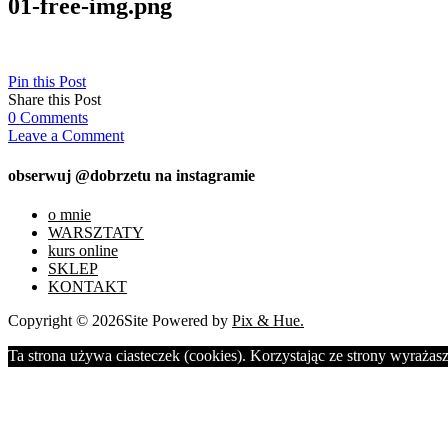
01-free-img.png
Pin this Post
Share this Post
0
Comments
Leave a Comment
obserwuj @dobrzetu na instagramie
o mnie
WARSZTATY
kurs online
SKLEP
KONTAKT
Copyright © 2026
Site Powered by
Pix & Hue.
Ta strona używa ciasteczek (cookies). Korzystając ze strony wyrażasz