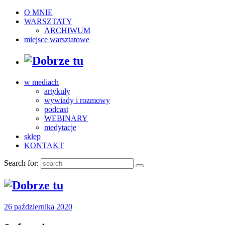
O MNIE
WARSZTATY
ARCHIWUM
miejsce warsztatowe
w mediach
artykuły
wywiady i rozmowy
podcast
WEBINARY
medytacje
sklep
KONTAKT
Search for:
26 października 2020