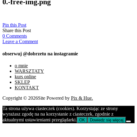
0.-free-img.png
Pin this Post
Share this Post
0
Comments
Leave a Comment
obserwuj @dobrzetu na instagramie
o mnie
WARSZTATY
kurs online
SKLEP
KONTAKT
Copyright © 2026
Site Powered by
Pix & Hue.
Ta strona używa ciasteczek (cookies). Korzystając ze strony
wyrażasz zgodę na na korzystanie z ciasteczek, zgodnie z
aktualnymi ustawieniami przeglądarki.
OK
Dowiedz się więcej