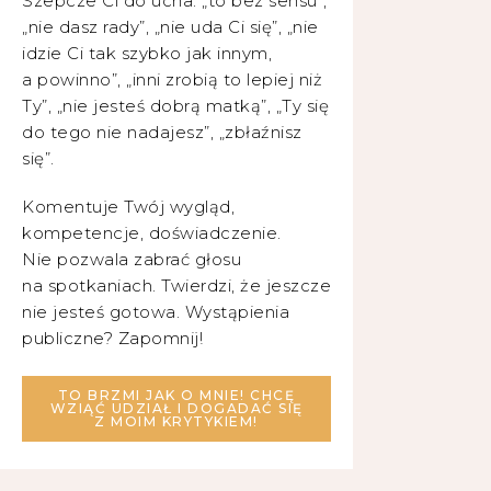
Szepcze Ci do ucha: „to bez sensu”,
„nie dasz rady”, „nie uda Ci się”, „nie
idzie Ci tak szybko jak innym,
a powinno”, „inni zrobią to lepiej niż
Ty”, „nie jesteś dobrą matką”, „Ty się
do tego nie nadajesz”, „zbłaźnisz
się”.
Komentuje Twój wygląd,
kompetencje, doświadczenie.
Nie pozwala zabrać głosu
na spotkaniach. Twierdzi, że jeszcze
nie jesteś gotowa. Wystąpienia
publiczne? Zapomnij!
TO BRZMI JAK O MNIE! CHCĘ
WZIĄĆ UDZIAŁ I DOGADAĆ SIĘ
Z MOIM KRYTYKIEM!