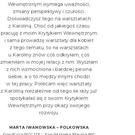
Wewnętrznym wymaga uważności,
zmiany perspektywy i czułości.
Doświadczysz tego na warsztatach
z Karoliną. Choć od jakiegoś czasu
pracuję z moim Krytykiem Wewnętrznym
i sama prowadzę warsztaty dla kobiet
z tego tematu, to na warsztatach
u Karoliny znów coś odkryłam, coś
zmieniłam w mojej relacji z nim. Wyszłam
z nich wzmocniona i bardziej pewna
siebie, a o to między innymi chodzi
w tej pracy. Polecam więc warsztaty
z Karoliną niezależnie od tego ile razy już
spotykałaś się z swoim Krytykiem
Wewnętrznym przy okazji swojego
rozwoju.
MARTA IWANOWSKA – POLKOWSKA
Coach’yca PCC ICF :: Facylitatorka Playing BIG