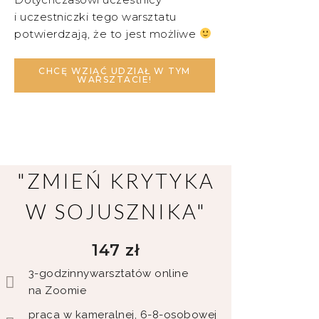
i uczestniczki tego warsztatu
potwierdzają, że to jest możliwe
Najbliższa edycja tego warsztatu
CHCĘ WZIĄĆ UDZIAŁ W TYM
WARSZTACIE!
odbędzie się online, na Zoomie 22
marca od 18:00 do 21:00.
"ZMIEŃ KRYTYKA
W SOJUSZNIKA"
147 zł
3-godzinnywarsztatów online
na Zoomie
praca w kameralnej, 6-8-osobowej