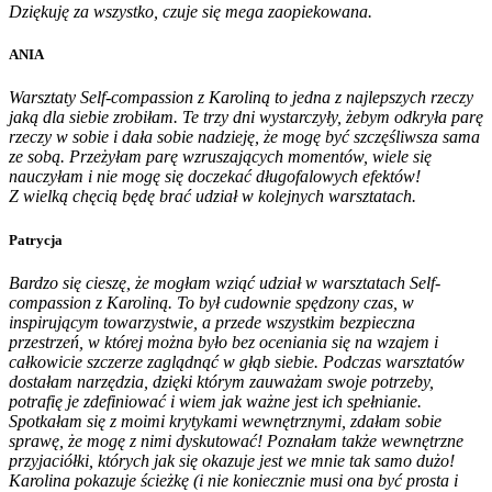
Dziękuję za wszystko, czuje się mega zaopiekowana.
ANIA
Warsztaty Self-compassion z Karoliną to jedna z najlepszych rzeczy
jaką dla siebie zrobiłam. Te trzy dni wystarczyły, żebym odkryła parę
rzeczy w sobie i dała sobie nadzieję, że mogę być szczęśliwsza sama
ze sobą. Przeżyłam parę wzruszających momentów, wiele się
nauczyłam i nie mogę się doczekać długofalowych efektów!
Z wielką chęcią będę brać udział w kolejnych warsztatach.
Patrycja
Bardzo się cieszę, że mogłam wziąć udział w warsztatach Self-
compassion z Karoliną. To był cudownie spędzony czas, w
inspirującym towarzystwie, a przede wszystkim bezpieczna
przestrzeń, w której można było bez oceniania się na wzajem i
całkowicie szczerze zaglądnąć w głąb siebie. Podczas warsztatów
dostałam narzędzia, dzięki którym zauważam swoje potrzeby,
potrafię je zdefiniować i wiem jak ważne jest ich spełnianie.
Spotkałam się z moimi krytykami wewnętrznymi, zdałam sobie
sprawę, że mogę z nimi dyskutować! Poznałam także wewnętrzne
przyjaciółki, których jak się okazuje jest we mnie tak samo dużo!
Karolina pokazuje ścieżkę (i nie koniecznie musi ona być prosta i