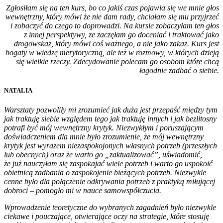
Zgłosiłam się na ten kurs, bo co jakiś czas pojawia się we mnie głos
wewnętrzny, który mówi że nie dam rady, chciałam się mu przyjrzeć
i zobaczyć do czego to doprowadzi. Na kursie zobaczyłam ten głos
z innej perspektywy, ze zaczęłam go doceniać i traktować jako
drogowskaz, który mówi coś ważnego, a nie jako zakaz. Kurs jest
bogaty w wiedzę merytoryczną, ale też w rozmowy, w których dzieją
się wielkie rzeczy. Zdecydowanie polecam go osobom które chcą
łagodnie zadbać o siebie.
NATALIA
Warsztaty pozwoliły mi zrozumieć jak duża jest przepaść między tym
jak traktuję siebie względem tego jak traktuję innych i jak bezlitosny
potrafi być mój wewnętrzny krytyk. Niezwykłym i poruszającym
doświadczeniem dla mnie było zrozumienie, że mój wewnętrzny
krytyk jest wyrazem niezaspokojonych własnych potrzeb (przeszłych
lub obecnych) oraz że warto go „zaktualizować”, uświadomić,
że już nauczyłam się zaspokajać wiele potrzeb i warto go uspokoić
obietnicą zadbania o zaspokojenie bieżących potrzeb. Niezwykle
cenne było dla połączenie odkrywania potrzeb z praktyką miłującej
dobroci – pomogło mi w nauce samowspółczucia.
Wprowadzenie teoretyczne do wybranych zagadnień było niezwykle
ciekawe i pouczające, otwierające oczy na strategie, które stosuję