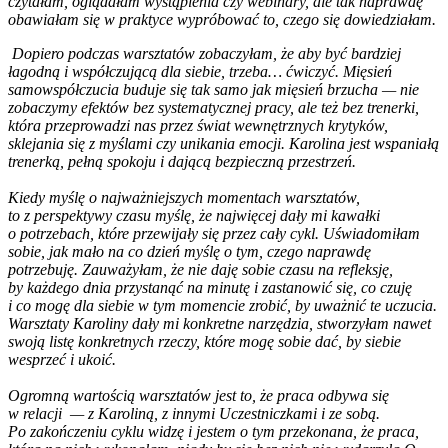
czytałam, oglądałam wystąpienia czy webinary, ale tak naprawdę
obawiałam się w praktyce wypróbować to, czego się dowiedziałam.
Dopiero podczas warsztatów zobaczyłam, że aby być bardziej
łagodną i współczującą dla siebie, trzeba… ćwiczyć. Mięsień
samowspółczucia buduje się tak samo jak mięsień brzucha — nie
zobaczymy efektów bez systematycznej pracy, ale też bez trenerki,
która przeprowadzi nas przez świat wewnętrznych krytyków,
sklejania się z myślami czy unikania emocji. Karolina jest wspaniałą
trenerką, pełną spokoju i dającą bezpieczną przestrzeń.
Kiedy myślę o najważniejszych momentach warsztatów,
to z perspektywy czasu myślę, że najwięcej dały mi kawałki
o potrzebach, które przewijały się przez cały cykl. Uświadomiłam
sobie, jak mało na co dzień myślę o tym, czego naprawdę
potrzebuję. Zauważyłam, że nie daję sobie czasu na refleksję,
by każdego dnia przystanąć na minutę i zastanowić się, co czuję
i co mogę dla siebie w tym momencie zrobić, by uważnić te uczucia.
Warsztaty Karoliny dały mi konkretne narzędzia, stworzyłam nawet
swoją listę konkretnych rzeczy, które mogę sobie dać, by siebie
wesprzeć i ukoić.
Ogromną wartością warsztatów jest to, że praca odbywa się
w relacji — z Karoliną, z innymi Uczestniczkami i ze sobą.
Po zakończeniu cyklu widzę i jestem o tym przekonana, że praca,