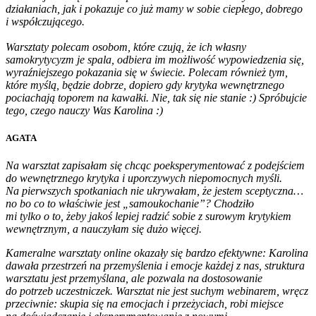
działaniach, jak i pokazuje co już mamy w sobie ciepłego, dobrego
i współczującego.
Warsztaty polecam osobom, które czują, że ich własny
samokrytycyzm je spala, odbiera im możliwość wypowiedzenia się,
wyraźniejszego pokazania się w świecie. Polecam również tym,
które myślą, będzie dobrze, dopiero gdy krytyka wewnętrznego
pociachają toporem na kawałki. Nie, tak się nie stanie :) Spróbujcie
tego, czego nauczy Was Karolina :)
AGATA
Na warsztat zapisałam się chcąc poeksperymentować z podejściem
do wewnętrznego krytyka i uporczywych niepomocnych myśli.
Na pierwszych spotkaniach nie ukrywałam, że jestem sceptyczna…
no bo co to właściwie jest „samoukochanie”? Chodziło
mi tylko o to, żeby jakoś lepiej radzić sobie z surowym krytykiem
wewnętrznym, a nauczyłam się dużo więcej.
Kameralne warsztaty online okazały się bardzo efektywne: Karolina
dawała przestrzeń na przemyślenia i emocje każdej z nas, struktura
warsztatu jest przemyślana, ale pozwala na dostosowanie
do potrzeb uczestniczek. Warsztat nie jest suchym webinarem, wręcz
przeciwnie: skupia się na emocjach i przeżyciach, robi miejsce