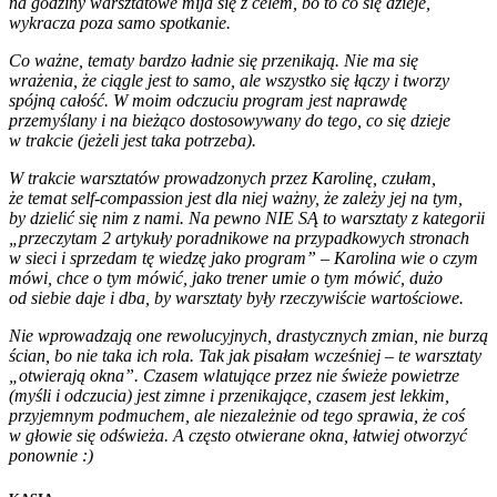
na godziny warsztatowe mija się z celem, bo to co się dzieje,
wykracza poza samo spotkanie.
Co ważne, tematy bardzo ładnie się przenikają. Nie ma się
wrażenia, że ciągle jest to samo, ale wszystko się łączy i tworzy
spójną całość. W moim odczuciu program jest naprawdę
przemyślany i na bieżąco dostosowywany do tego, co się dzieje
w trakcie (jeżeli jest taka potrzeba).
W trakcie warsztatów prowadzonych przez Karolinę, czułam,
że temat self-compassion jest dla niej ważny, że zależy jej na tym,
by dzielić się nim z nami. Na pewno NIE SĄ to warsztaty z kategorii
„przeczytam 2 artykuły poradnikowe na przypadkowych stronach
w sieci i sprzedam tę wiedzę jako program” – Karolina wie o czym
mówi, chce o tym mówić, jako trener umie o tym mówić, dużo
od siebie daje i dba, by warsztaty były rzeczywiście wartościowe.
Nie wprowadzają one rewolucyjnych, drastycznych zmian, nie burzą
ścian, bo nie taka ich rola. Tak jak pisałam wcześniej – te warsztaty
„otwierają okna”. Czasem
wlatujące przez nie świeże powietrze
(myśli i odczucia) jest zimne i przenikające, czasem jest lekkim,
przyjemnym podmuchem, ale niezależnie od tego sprawia, że coś
w głowie się odświeża. A często otwierane okna, łatwiej otworzyć
ponownie :)