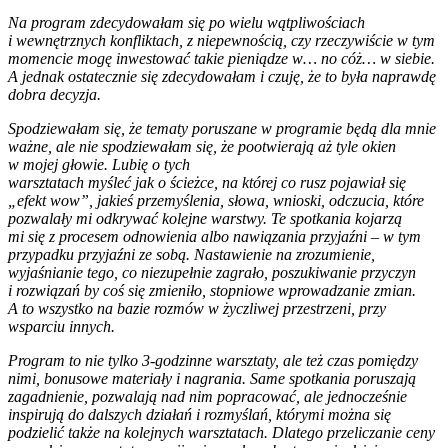
Na program zdecydowałam się po wielu wątpliwościach
i wewnętrznych konfliktach, z niepewnością, czy rzeczywiście w tym
momencie mogę inwestować takie pieniądze w… no cóż… w siebie.
A jednak ostatecznie się zdecydowałam i czuję, że to była naprawdę
dobra decyzja.
Spodziewałam się, że tematy poruszane w programie będą dla mnie
ważne, ale nie spodziewałam się, że pootwierają aż tyle okien
w mojej głowie. Lubię o tych
warsztatach myśleć jak o ścieżce, na której co rusz pojawiał się
„efekt wow”, jakieś przemyślenia, słowa, wnioski, odczucia, które
pozwalały mi odkrywać kolejne warstwy. Te spotkania kojarzą
mi się z procesem odnowienia albo nawiązania przyjaźni – w tym
przypadku przyjaźni ze sobą. Nastawienie na zrozumienie,
wyjaśnianie tego, co niezupełnie zagrało, poszukiwanie przyczyn
i rozwiązań by coś się zmieniło, stopniowe wprowadzanie zmian.
A to wszystko na bazie rozmów w życzliwej przestrzeni, przy
wsparciu innych.
Program to nie tylko 3-godzinne warsztaty, ale też czas pomiędzy
nimi, bonusowe materiały i nagrania. Same spotkania poruszają
zagadnienie, pozwalają nad nim popracować, ale jednocześnie
inspirują do dalszych działań i rozmyślań, którymi można się
podzielić także na kolejnych warsztatach. Dlatego przeliczanie ceny