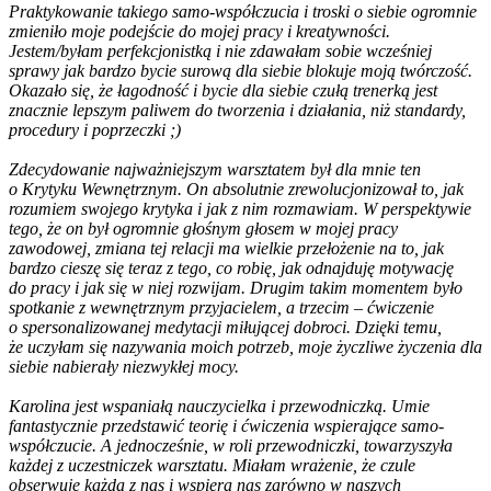
Praktykowanie takiego samo-współczucia i troski o siebie ogromnie
zmieniło moje podejście do mojej pracy i kreatywności.
Jestem/byłam perfekcjonistką i nie zdawałam sobie wcześniej
sprawy jak bardzo bycie surową dla siebie blokuje moją twórczość.
Okazało się, że łagodność i bycie dla siebie czułą trenerką jest
znacznie lepszym paliwem do tworzenia i działania, niż standardy,
procedury i poprzeczki ;)
Zdecydowanie najważniejszym warsztatem był dla mnie ten
o Krytyku Wewnętrznym. On absolutnie zrewolucjonizował to, jak
rozumiem swojego krytyka i jak z nim rozmawiam. W perspektywie
tego, że on był ogromnie głośnym głosem w mojej pracy
zawodowej, zmiana tej relacji ma wielkie przełożenie na to, jak
bardzo cieszę się teraz z tego, co robię, jak odnajduję motywację
do pracy i jak się w niej rozwijam. Drugim takim momentem było
spotkanie z wewnętrznym przyjacielem, a trzecim – ćwiczenie
o spersonalizowanej medytacji miłującej dobroci. Dzięki temu,
że uczyłam się nazywania moich potrzeb, moje życzliwe życzenia dla
siebie nabierały niezwykłej mocy.
Karolina jest wspaniałą nauczycielka i przewodniczką. Umie
fantastycznie przedstawić teorię i ćwiczenia wspierające samo-
współczucie. A jednocześnie, w roli przewodniczki, towarzyszyła
każdej z uczestniczek warsztatu. Miałam wrażenie, że czule
obserwuje każdą z nas i wspiera nas zarówno w naszych