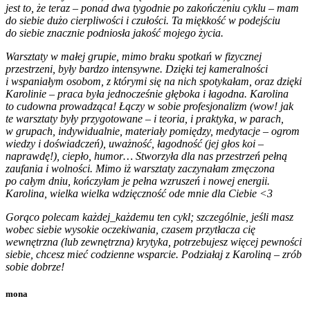
jest to, że teraz – ponad dwa tygodnie po zakończeniu cyklu – mam
do siebie dużo cierpliwości i czułości. Ta miękkość w podejściu
do siebie znacznie podniosła jakość mojego życia.
Warsztaty w małej grupie, mimo braku spotkań w fizycznej
przestrzeni, były bardzo intensywne. Dzięki tej kameralności
i wspaniałym osobom, z którymi się na nich spotykałam, oraz dzięki
Karolinie – praca była jednocześnie głęboka i łagodna. Karolina
to cudowna prowadząca! Łączy w sobie profesjonalizm (wow! jak
te warsztaty były przygotowane – i teoria, i praktyka, w parach,
w grupach, indywidualnie, materiały pomiędzy, medytacje – ogrom
wiedzy i doświadczeń), uważność, łagodność (jej głos koi –
naprawdę!), ciepło, humor… Stworzyła dla nas przestrzeń pełną
zaufania i wolności. Mimo iż warsztaty zaczynałam zmęczona
po całym dniu, kończyłam je pełna wzruszeń i nowej energii.
Karolina, wielka wielka wdzięczność ode mnie dla Ciebie <3
Gorąco polecam każdej_każdemu ten cykl; szczególnie, jeśli masz
wobec siebie wysokie oczekiwania, czasem przytłacza cię
wewnętrzna (lub zewnętrzna) krytyka, potrzebujesz więcej pewności
siebie, chcesz mieć codzienne wsparcie. Podziałaj z Karoliną – zrób
sobie dobrze!
mona