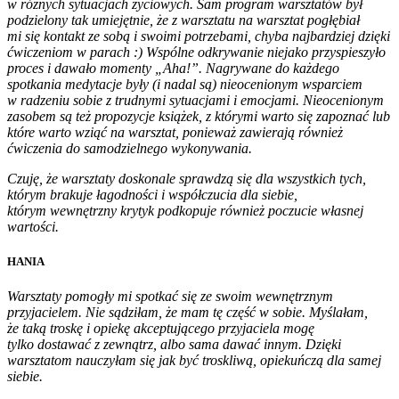
w różnych sytuacjach życiowych. Sam program warsztatów był
podzielony tak umiejętnie, że z warsztatu na warsztat pogłębiał
mi się kontakt ze sobą i swoimi potrzebami, chyba najbardziej dzięki
ćwiczeniom w parach :) Wspólne odkrywanie niejako przyspieszyło
proces i dawało momenty „Aha!”. Nagrywane do każdego
spotkania medytacje były (i nadal są) nieocenionym wsparciem
w radzeniu sobie z trudnymi sytuacjami i emocjami. Nieocenionym
zasobem są też propozycje książek, z którymi warto się zapoznać lub
które warto wziąć na warsztat, ponieważ zawierają również
ćwiczenia do samodzielnego wykonywania.
Czuję, że warsztaty doskonale sprawdzą się dla wszystkich tych,
którym brakuje łagodności i współczucia dla siebie,
którym wewnętrzny krytyk podkopuje również poczucie własnej
wartości.
HANIA
Warsztaty pomogły mi spotkać się ze swoim wewnętrznym
przyjacielem. Nie sądziłam, że mam tę część w sobie. Myślałam,
że taką troskę i opiekę akceptującego przyjaciela mogę
tylko dostawać z zewnątrz, albo sama dawać innym. Dzięki
warsztatom nauczyłam się jak być troskliwą, opiekuńczą dla samej
siebie.