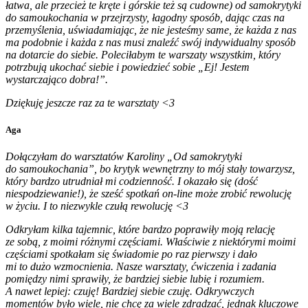
łatwa, ale przecież te kręte i górskie też są cudowne) od samokrytyki
do samoukochania w przejrzysty, łagodny sposób, dając czas na
przemyślenia, uświadamiając, że nie jesteśmy same, że każda z nas
ma podobnie i każda z nas musi znaleźć swój indywidualny sposób
na dotarcie do siebie. Poleciłabym te warszaty wszystkim, który
potrzbują ukochać siebie i powiedzieć sobie „Ej! Jestem
wystarczająco dobra!”.
Dziękuję jeszcze raz za te warsztaty <3
Aga
Dołączyłam do warsztatów Karoliny „Od samokrytyki
do samoukochania”, bo krytyk wewnętrzny to mój stały towarzysz,
który bardzo utrudniał mi codzienność. I okazało się (dość
niespodziewanie!), że sześć spotkań on-line może zrobić rewolucję
w życiu. I to niezwykle czułą rewolucję <3
Odkryłam kilka tajemnic, które bardzo poprawiły moją relację
ze sobą, z moimi różnymi częściami. Właściwie z niektórymi moimi
częściami spotkałam się świadomie po raz pierwszy i dało
mi to dużo wzmocnienia. Nasze warsztaty, ćwiczenia i zadania
pomiędzy nimi sprawiły, że bardziej siebie lubię i rozumiem.
A nawet lepiej: czuję! Bardziej siebie czuję. Odkrywczych
momentów było wiele, nie chcę za wiele zdradzać, jednak kluczowe