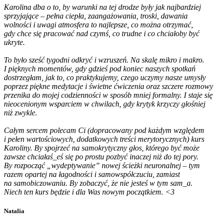
Karolina dba o to, by warunki na tej drodze były jak najbardziej
sprzyjające – pełna ciepła, zaangażowania, troski, dawania
wolności i uwagi atmosfera to najlepsze, co można otrzymać,
gdy chce się pracować nad czymś, co trudne i co chciałoby być
ukryte.
To było sześć tygodni odkryć i wzruszeń. Na skalę mikro i makro.
I pięknych momentów, gdy gdzieś pod koniec naszych spotkań
dostrzegłam, jak to, co praktykujemy, czego uczymy nasze umysły
poprzez piękne medytacje i świetne ćwiczenia oraz szczere rozmowy
przenika do mojej codzienności w sposób mniej formalny. I staje się
nieocenionym wsparciem w chwilach, gdy krytyk krzyczy głośniej
niż zwykle.
Całym sercem polecam Ci (dopracowany pod każdym względem
i pełen wartościowych, dodatkowych treści merytorycznych) kurs
Karoliny. By spojrzeć na samokrytyczny głos, którego być może
zawsze chciałaś_eś się po prostu pozbyć inaczej niż do tej pory.
By rozpocząć „wydeptywanie” nowej ścieżki neuronalnej – tym
razem opartej na łagodności i samowspółczuciu, zamiast
na samobiczowaniu. By zobaczyć, że nie jesteś w tym sam_a.
Niech ten kurs będzie i dla Was nowym początkiem. <3
Natalia