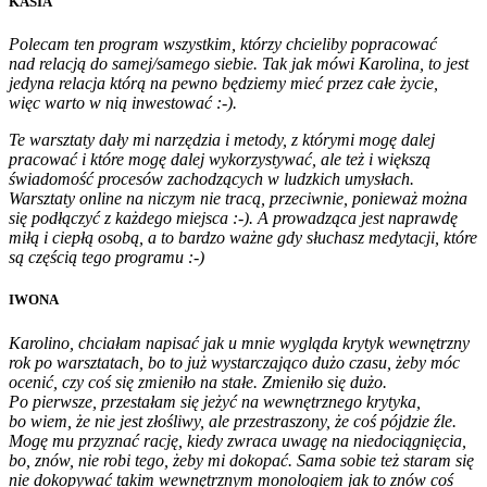
KASIA
Polecam ten program wszystkim, którzy chcieliby popracować
nad relacją do samej/samego siebie. Tak jak mówi Karolina, to jest
jedyna relacja którą na pewno będziemy mieć przez całe życie,
więc warto w nią inwestować :-).
Te warsztaty dały mi narzędzia i metody, z którymi mogę dalej
pracować i które mogę dalej wykorzystywać, ale też i większą
świadomość procesów zachodzących w ludzkich umysłach.
Warsztaty online na niczym nie tracą, przeciwnie, ponieważ można
się podłączyć z każdego miejsca :-). A prowadząca jest naprawdę
miłą i ciepłą osobą, a to bardzo ważne gdy słuchasz medytacji, które
są częścią tego programu :-)
IWONA
Karolino, chciałam napisać jak u mnie wygląda krytyk wewnętrzny
rok po warsztatach, bo to już wystarczająco dużo czasu, żeby móc
ocenić, czy coś się zmieniło na stałe. Zmieniło się dużo.
Po pierwsze, przestałam się jeżyć na wewnętrznego krytyka,
bo wiem, że nie jest złośliwy, ale przestraszony, że coś pójdzie źle.
Mogę mu przyznać rację, kiedy zwraca uwagę na niedociągnięcia,
bo, znów, nie robi tego, żeby mi dokopać. Sama sobie też staram się
nie dokopywać takim wewnętrznym monologiem jak to znów coś