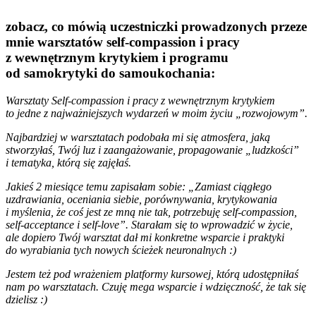
zobacz, co mówią uczestniczki prowadzonych przeze
mnie warsztatów
self-compassion i pracy
z wewnętrznym krytykiem
i programu
od samokrytyki do samoukochania
:
Warsztaty Self-compassion i pracy z wewnętrznym krytykiem
to jedne z najważniejszych wydarzeń w moim życiu „rozwojowym”.
Najbardziej w warsztatach podobała mi się atmosfera, jaką
stworzyłaś, Twój luz i zaangażowanie, propagowanie „ludzkości”
i tematyka, którą się zajęłaś.
Jakieś 2 miesiące temu zapisałam sobie: „Zamiast ciągłego
uzdrawiania, oceniania siebie, porównywania, krytykowania
i myślenia, że coś jest ze mną nie tak, potrzebuję self-compassion,
self-acceptance i self-love”. Starałam się to wprowadzić w życie,
ale dopiero Twój warsztat dał mi konkretne wsparcie i praktyki
do wyrabiania tych nowych ścieżek neuronalnych :)
Jestem też pod wrażeniem platformy kursowej, którą udostępniłaś
nam po warsztatach. Czuję mega wsparcie i wdzięczność, że tak się
dzielisz :)