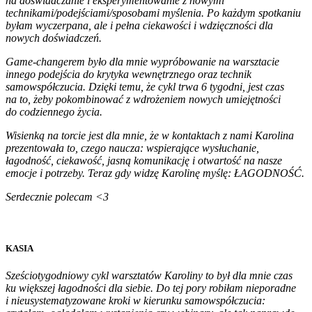
na doświadczanie i eksperymentowanie z nowymi
technikami/podejściami/
sposobami myślenia. Po każdym spotkaniu
byłam wyczerpana, ale i pełna ciekawości i wdzięczności dla
nowych doświadczeń.
Game-changerem było dla mnie wypróbowanie na warsztacie
innego podejścia do krytyka wewnętrznego oraz technik
samowspółczucia. Dzięki temu, że cykl trwa 6 tygodni, jest czas
na to, żeby pokombinować z wdrożeniem nowych umiejętności
do codziennego życia.
Wisienką na torcie jest dla mnie, że w kontaktach z nami Karolina
prezentowała to, czego naucza: wspierające wysłuchanie,
łagodność, ciekawość, jasną komunikację i otwartość na nasze
emocje i potrzeby. Teraz gdy widzę Karolinę myślę: ŁAGODNOŚĆ.
Serdecznie polecam <3
KASIA
Sześciotygodniowy cykl warsztatów Karoliny to był dla mnie czas
ku większej łagodności dla siebie. Do tej pory robiłam nieporadne
i nieusystematyzowane kroki w kierunku samowspółczucia: