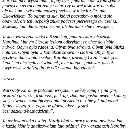
którą na nich wykonałam, nigdy by się bez nich nie wydarzyła.O
pewnych rzeczach możemy czytać czy nawet testować na sobie,
ale niektóre ćwiczenia muszą przebiec w relacji z Drugim
Człowiekiem. To ogromna siła, której początkowo można się
obawiać, ale ten niepokój znika podczas pierwszego ćwiczenia.
Jesteśmy tam dla samych siebie, ale też dla siebie nawzajem.
Jestem wdzięczna za tych 6 spotkań, podczas których dzięki
Karolinie i innym Uczestniczkom odkryłam, co chcę do siebie
mówić. Obym była radosna. Obym była zdrowa. Obym była bliska
naturze. Obym była w kontakcie ze swoim ciałem. Obym była
życzliwa dla świata i siebie. Karolino, dziękuję Ci za te odkrycia.
Dałaś mi niezbędny ekwipunek, bym mogła spakować plecak
i wyruszyć w dalszą drogę odkrywania łagodności.
KINGA
Warsztaty Karoliny polecam wszystkim, którzy łapią się na tym,
że każda porażka, trudność, fuck-up, złamane postanowienie kończy
się festiwalem samobiczowania i myślenia o sobie jak najgorzej.
Którzy słyszą zbyt często w głowie głos: „jesteś
beznadziejna/beznadziejny”.
Ja też byłam taką osobą. Każdy błąd w pracy
mocno
przeżywałam,
a każdą kłótnię analizowałam lata później.
Po warsztatach Karoliny