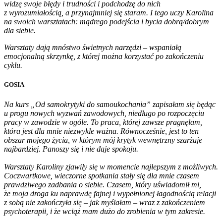
widzę swoje błędy i trudności i podchodzę do nich
z wyrozumiałością, a przynajmniej się staram. I tego uczy Karolina
na swoich warsztatach: mądrego podejścia i bycia dobrą/dobrym
dla siebie.
Warsztaty dają mnóstwo świetnych narzędzi – wspaniałą
emocjonalną skrzynkę, z której można korzystać po zakończeniu
cyklu.
GOSIA
Na kurs „Od samokrytyki do samoukochania” zapisałam się będąc
u progu nowych wyzwań zawodowych, niedługo po rozpoczęciu
pracy w zawodzie w ogóle. To praca, której zawsze pragnęłam,
która jest dla mnie niezwykle ważna. Równocześnie, jest to ten
obszar mojego życia, w którym mój krytyk wewnętrzny szarżuje
najbardziej. Panoszy się i nie daje spokoju.
Warsztaty Karoliny zjawiły się w momencie najlepszym z możliwych.
Coczwartkowe, wieczorne spotkania stały się dla mnie czasem
prawdziwego zadbania o siebie. Czasem, który uświadomił mi,
że moja droga ku naprawdę fajnej i wypełnionej łagodnością relacji
z sobą nie zakończyła się – jak myślałam – wraz z zakończeniem
psychoterapii, i że wciąż mam dużo do zrobienia w tym zakresie.