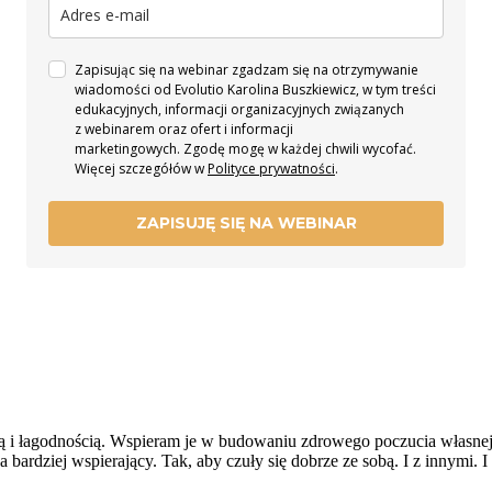
Zapisując się na webinar zgadzam się na otrzymywanie
wiadomości od Evolutio Karolina Buszkiewicz, w tym treści
edukacyjnych, informacji organizacyjnych związanych
z webinarem oraz ofert i informacji
marketingowych. Zgodę mogę w każdej chwili wycofać.
Więcej szczegółów w
Polityce prywatności
.
ZAPISUJĘ SIĘ NA WEBINAR
cią i łagodnością. Wspieram je w budowaniu zdrowego poczucia własnej w
 bardziej wspierający. Tak, aby czuły się dobrze ze sobą. I z innymi. 