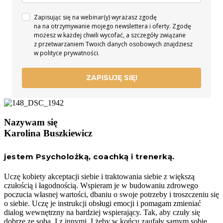
Zapisując się na webinar(y) wyrażasz zgodę
na na otrzymywanie mojego newslettera i oferty. Zgodę
możesz w każdej chwili wycofać, a szczegóły związane
z przetwarzaniem Twoich danych osobowych znajdziesz
w polityce prywatności.
ZAPISUJĘ SIĘ!
Nazywam się
Karolina Buszkiewicz
jestem Psycholożką, coachką i trenerką.
Uczę kobiety akceptacji siebie i traktowania siebie z większą
czułością i łagodnością. Wspieram je w budowaniu zdrowego
poczucia własnej wartości, dbaniu o swoje potrzeby i troszczeniu się
o siebie. Uczę je instrukcji obsługi emocji i pomagam zmieniać
dialog wewnętrzny na bardziej wspierający. Tak, aby czuły się
dobrze ze sobą. I z innymi. I żeby w końcu zaufały samym sobie