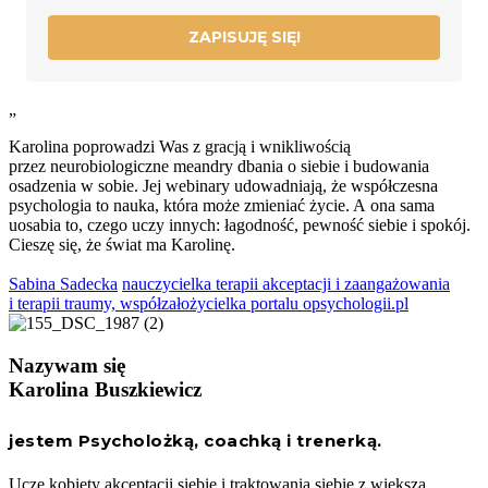
ZAPISUJĘ SIĘ!
„
Karolina poprowadzi Was z gracją i wnikliwością
przez neurobiologiczne meandry dbania o siebie i budowania
osadzenia w sobie. Jej webinary udowadniają, że współczesna
psychologia to nauka, która może zmieniać życie. A ona sama
uosabia to, czego uczy innych: łagodność, pewność siebie i spokój.
Cieszę się, że świat ma Karolinę.
Sabina Sadecka
nauczycielka terapii akceptacji i zaangażowania
i terapii traumy, współzałożycielka portalu opsychologii.pl
Nazywam się
Karolina Buszkiewicz
jestem Psycholożką, coachką i trenerką.
Uczę kobiety akceptacji siebie i traktowania siebie z większą